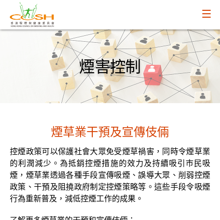
煙害控制
煙草業干預及宣傳伎倆
控煙政策可以保護社會大眾免受煙草禍害，同時令煙草業
的利潤減少。為抵銷控煙措施的效力及持續吸引巿民吸
煙，煙草業透過各種手段宣傳吸煙、誤導大眾、削弱控煙
政策、干預及阻撓政府制定控煙策略等。這些手段令吸煙
行為重新普及，減低控煙工作的成果。
了解更多煙草業的干預和宣傳伎倆：