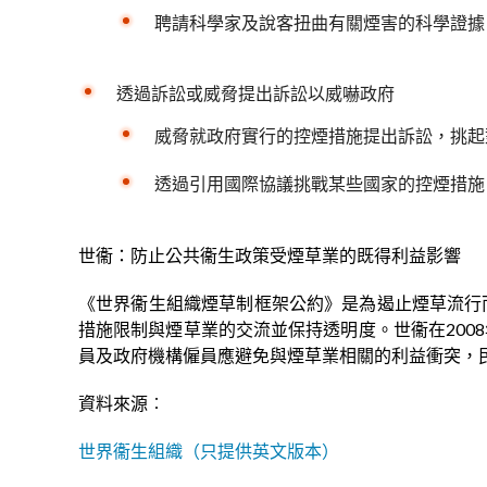
聘請科學家及說客扭曲有關煙害的科學證據
透過訴訟或威脅提出訴訟以威嚇政府
威脅就政府實行的控煙措施提出訴訟，挑起
透過引用國際協議挑戰某些國家的控煙措施
世衞：防止公共衞生政策受煙草業的既得利益影響
《世界衞生組織煙草制框架公約》是為遏止煙草流行
措施限制與煙草業的交流並保持透明度。世衞在200
員及政府機構僱員應避免與煙草業相關的利益衝突，
資料來源︰
世界衞生組織（只提供英文版本）