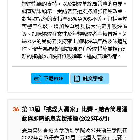
控煙措施的支持，以及對煙草終局策略的意見。
調查結果顯示，受訪者普遍支持加強控煙政策，
對各項措施的支持率65%至90%不等，包括全煙
害警示包裝、增加煙草稅及擴大法定非吸煙區
等。加味捲煙在女性及年輕吸煙者中較普遍。超
過70%的受訪者支持禁止加味煙草產品及味道配
件。報告強調政府應加強現有控煙措施並推行創
新的措施以加快降低吸煙率，邁向無煙香港。
下載PDF
純文字檔
36
第13屆「戒煙大贏家」比賽 – 結合簡易運
動與即時訊息支援戒煙 (2025年6月)
委員會與香港大學護理學院及公共衞生學院在
2022年合作舉辦第13屆「戒煙大贏家」比賽，