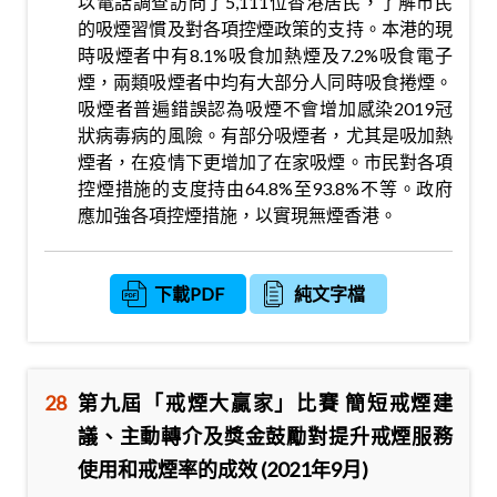
以電話調查訪問了5,111位香港居民，了解市民
的吸煙習慣及對各項控煙政策的支持。本港的現
時吸煙者中有8.1%吸食加熱煙及7.2%吸食電子
煙，兩類吸煙者中均有大部分人同時吸食捲煙。
吸煙者普遍錯誤認為吸煙不會增加感染2019冠
狀病毒病的風險。有部分吸煙者，尤其是吸加熱
煙者，在疫情下更增加了在家吸煙。市民對各項
控煙措施的支度持由64.8%至93.8%不等。政府
應加強各項控煙措施，以實現無煙香港。
下載PDF
純文字檔
28
第九屆「戒煙大贏家」比賽 簡短戒煙建
議、主動轉介及獎金鼓勵對提升戒煙服務
使用和戒煙率的成效 (2021年9月)