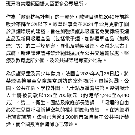
班牙將禁煙範圍擴大至更多公眾場所。
作為「歐洲抗癌計劃」的一部分，歐盟目標於2040年前將
吸煙率降至5%以下。歐盟理事會在2024年12月更新了關
於無煙環境的建議，旨在加強保護非吸煙者免受傳統吸煙
產品及新興吸煙產品（包括電子煙、加熱煙草產品（加熱
煙）等）的二手煙危害、異化及勸阻吸煙、及減少尼古丁
成癮。新建議建議將禁煙範圍擴展至公共交通輪候處、醫
療及教育處所外圍、及公共遊樂場等室外地點。
為保護兒童及青少年健康，法國自2025年6月29日起，將
禁煙區擴展至兒童經常到訪的室外場所，包括海灘、公
園、公共花園、學校外圍、巴士站及體育場館。違例吸煙
人士將被罰款以135至700歐元（約港幣1,240至6,440
元）。勞工、衞生、團結及家庭部長強調：「吸煙的自由
必須在兒童呼吸新鮮空氣的權利開始時終結」。在這些項
措施實施前，法國已有逾1,500個市鎮自願在公共場所禁
煙，而全國數百個海灘亦已禁煙。