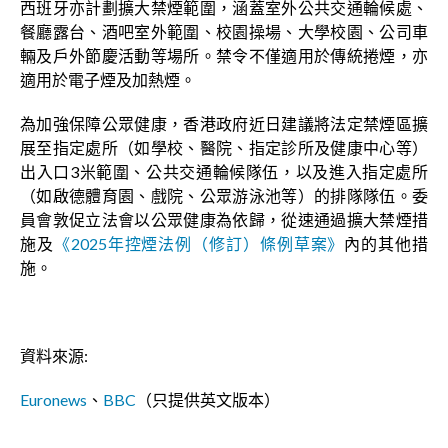
西班牙亦計劃擴大禁煙範圍，涵蓋室外公共交通輪候處、
餐廳露台、酒吧室外範圍、校園操場、大學校園、公司車
輛及戶外節慶活動等場所。禁令不僅適用於傳統捲煙，亦
適用於電子煙及加熱煙。
為加強保障公眾健康，香港政府近日建議將法定禁煙區擴
展至指定處所（如學校、醫院、指定診所及健康中心等）
出入口3米範圍、公共交通輪候隊伍，以及進入指定處所
（如啟德體育園、戲院、公眾游泳池等）的排隊隊伍。委
員會敦促立法會以公眾健康為依歸，從速通過擴大禁煙措
施及
《2025年控煙法例（修訂）條例草案》
內的其他措
施。
資料來源:
Euronews
、
BBC
（只提供英文版本）