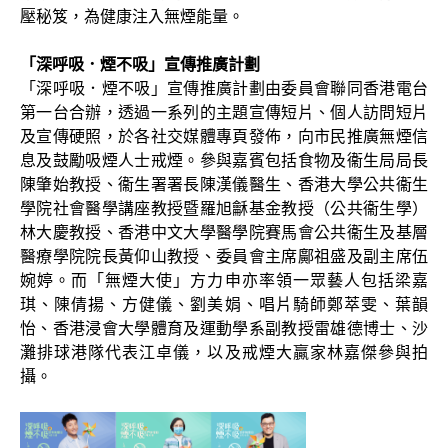
壓秘笈，為健康注入無煙能量。
「深呼吸．煙不吸」宣傳推廣計劃
「深呼吸．煙不吸」宣傳推廣計劃由委員會聯同香港電台
第一台合辦，透過一系列的主題宣傳短片、個人訪問短片
及宣傳硬照，於各社交媒體專頁發佈，向市民推廣無煙信
息及鼓勵吸煙人士戒煙。參與嘉賓包括食物及衞生局局長
陳肇始教授、衞生署署長陳漢儀醫生、香港大學公共衞生
學院社會醫學講座教授暨羅旭龢基金教授（公共衞生學）
林大慶教授、香港中文大學醫學院賽馬會公共衞生及基層
醫療學院院長黃仰山教授、委員會主席鄺祖盛及副主席伍
婉婷。而「無煙大使」方力申亦率領一眾藝人包括梁嘉
琪、陳倩揚、方健儀、劉美娟、唱片騎師鄭萃雯、葉韻
怡、香港浸會大學體育及運動學系副教授雷雄德博士、沙
灘排球港隊代表江卓儀，以及戒煙大贏家林嘉傑參與拍
攝。